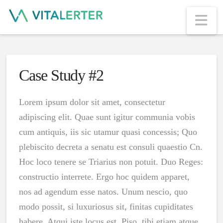
Na
Case Study #2
Lorem ipsum dolor sit amet, consectetur
adipiscing elit. Quae sunt igitur communia vobis
cum antiquis, iis sic utamur quasi concessis; Quo
plebiscito decreta a senatu est consuli quaestio Cn.
Hoc loco tenere se Triarius non potuit. Duo Reges:
constructio interrete. Ergo hoc quidem apparet,
nos ad agendum esse natos. Unum nescio, quo
modo possit, si luxuriosus sit, finitas cupiditates
habere. Atqui iste locus est, Piso, tibi etiam atque